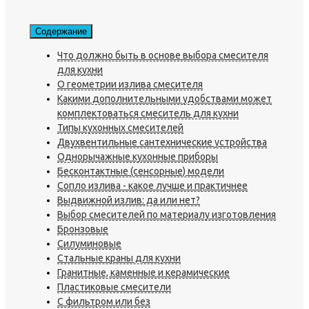
Содержание
Что должно быть в основе выбора смесителя
для кухни
О геометрии излива смесителя
Какими дополнительными удобствами может
комплектоваться смеситель для кухни
Типы кухонных смесителей
Двухвентильные сантехнические устройства
Однорычажные кухонные приборы
Бесконтактные (сенсорные) модели
Сопло излива - какое лучше и практичнее
Выдвижной излив: да или нет?
Выбор смесителей по материалу изготовления
Бронзовые
Силуминовые
Стальные краны для кухни
Гранитные, каменные и керамические
Пластиковые смесители
С фильтром или без