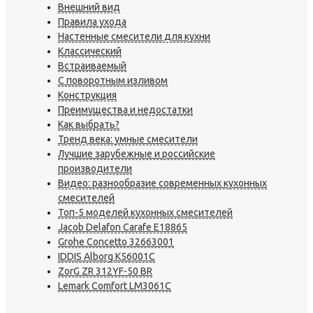
Внешний вид
Правила ухода
Настенные смесители для кухни
Классический
Встраиваемый
С поворотным изливом
Конструкция
Преимущества и недостатки
Как выбрать?
Тренд века: умные смесители
Лучшие зарубежные и российские
производители
Видео: разнообразие современных кухонных
смесителей
Топ-5 моделей кухонных смесителей
Jacob Delafon Carafe E18865
Grohe Concetto 32663001
IDDIS Alborg K56001C
ZorG ZR 312YF-50 BR
Lemark Comfort LM3061C