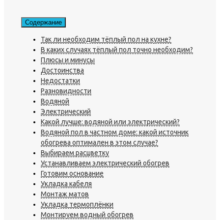
Содержание
Так ли необходим тёплый пол на кухне?
В каких случаях тёплый пол точно необходим?
Плюсы и минусы
Достоинства
Недостатки
Разновидности
Водяной
Электрический
Какой лучше: водяной или электрический?
Водяной пол в частном доме: какой источник
обогрева оптимален в этом случае?
Выбираем расцветку
Устанавливаем электрический обогрев
Готовим основание
Укладка кабеля
Монтаж матов
Укладка термоплёнки
Монтируем водный обогрев